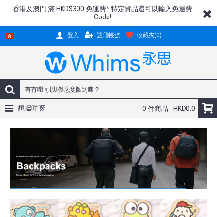
香港及澳門 滿 HKD$300 免運費* 特定貨品還可以輸入免運費
Code!
註冊帳號
收藏夾(
0
)
登入
想搵咩呀...
0 件商品 - HKD0.0