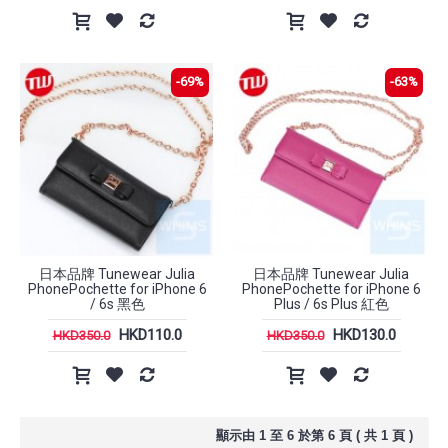
-69%
-63%
日本品牌 Tunewear Julia
日本品牌 Tunewear Julia
PhonePochette for iPhone 6
PhonePochette for iPhone 6
/ 6s 黑色
Plus / 6s Plus 紅色
HKD110.0
HKD130.0
HKD350.0
HKD350.0
顯示由 1 至 6 於第 6 頁 ( 共 1 頁 )