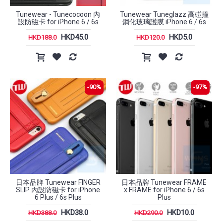
Tunewear - Tunecocoon 內
Tunewear Tuneglazz 高碰撞
設防磁卡 for iPhone 6 / 6s
鋼化玻璃護膜 iPhone 6 / 6s
HKD45.0
HKD5.0
HKD188.0
HKD120.0
-90%
-97%
日本品牌 Tunewear FINGER
日本品牌 Tunewear FRAME
SLIP 內設防磁卡 for iPhone
x FRAME for iPhone 6 / 6s
6 Plus / 6s Plus
Plus
HKD38.0
HKD10.0
HKD388.0
HKD290.0