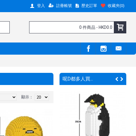
註冊帳號
歷史訂單
收藏夾(
0
)
登入
0 件商品 - HKD0.0
呢D都多人買...
顯示：
嘢呀 !
新嘢呀 !