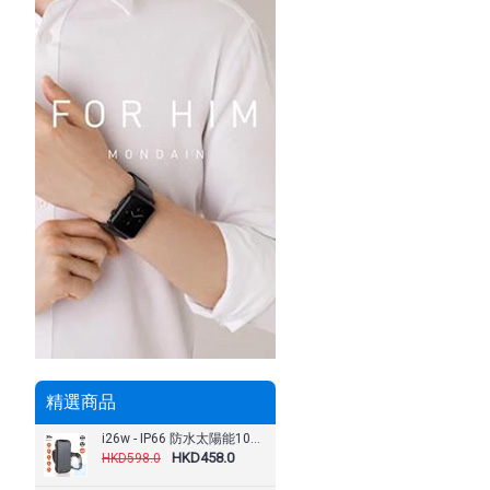
精選商品
i26w - IP66 防水太陽能10W無線充電 26800mAh 便攜式電池最高PD18W輸出 ( 藍 / 橙 / 黑色 )​
HKD458.0
HKD598.0