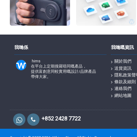
我哋係
我哋嘅資訊
hims
關於我們
在平台上定期搜羅唔同嘅產品，
送貨資訊
提供富創意同較實用嘅設計/品牌產品
隱私政策聲
帶俾大家。
條款及細則
連絡我們
網站地圖
+852 2428 7722