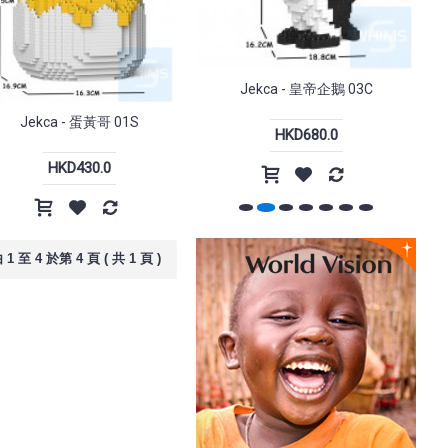
-15%
-20%
Jekca - 皇帝企鵝 03C
Wekome - 磁吸15W無線快充
10000mAh移動電源 香港行貨
Jekca - 蛋黃哥 01S
HKD680.0
HKD240.0
HKD430.0
k - 21
Incase - Tracks Backpack 背包
18L
1 至 4 於第 4 頁 ( 共 1 頁 )
.0
HKD1,198.0
HKD1,499.0