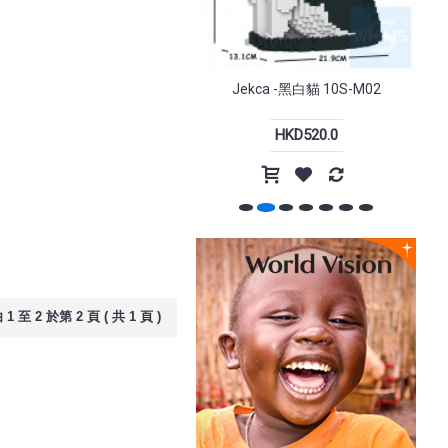
-15%
-20%
Jekca -黑白貓 10S-M02
Jekca - 馬 03S M01/M02/
HKD520.0
HKD480.0
k - 21
Incase - Tracks Backpack 背包
18L
.0
HKD1,198.0
HKD1,499.0
1 至 2 於第 2 頁 ( 共 1 頁 )