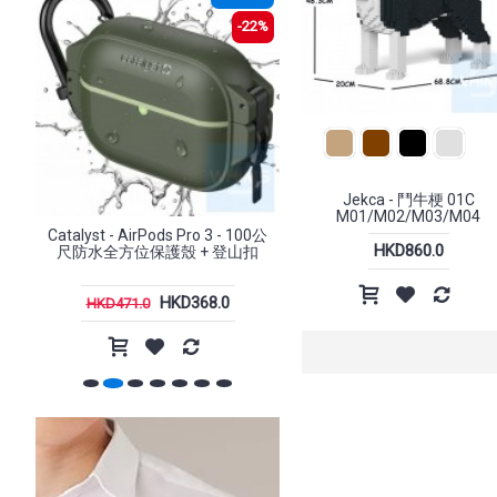
2%
-1%
Jekca - 鬥牛梗 01C
M01/M02/M03/M04
0公
Catalyst - Influence Case,
Xtrike-Me - GW-301 2.4G
HKD860.0
扣
MagSafe Compatible iPhone 17
鼠
Pro / Pro Max (6.3"/ 6.9") 手機殼
HKD468.0
HKD168.0
HKD471.0