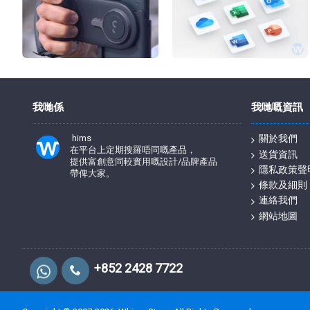
我哋係
我哋嘅資訊
hims
關於我們
在平台上定期搜羅唔同嘅產品，
送貨資訊
提供富創意同較實用嘅設計/品牌產品
隱私政策聲
帶俾大家。
條款及細則
連絡我們
網站地圖
+852 2428 7722