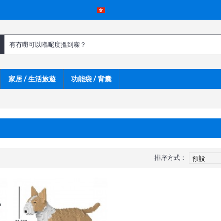
家居 / 生活旅遊
功能袋 / 背囊
排序方式：
呀 !
新嘢呀 !
新