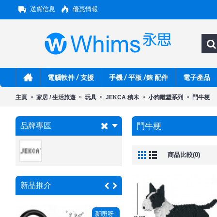
送貨信息
優惠情報
電腦軟件 / 支援
手機 / 平板 /錶 配件
電子產品
主頁
家居 / 生活旅遊
玩具
JEKCA 積木
小狗雕塑系列
鬥牛梗
品牌專區
鬥牛梗
商品比較(0)
新品推介
 !
新嘢呀 !
新嘢