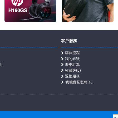
客戶服務
購買流程
我的帳號
明
歷史訂單
收藏夾(
0
)
退換服務
我哋賣緊嘅牌子...