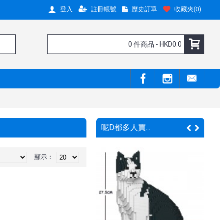
註冊帳號
歷史訂單
收藏夾(
0
)
登入
0 件商品 - HKD0.0
呢D都多人買...
顯示：
嘢呀 !
新嘢呀 !