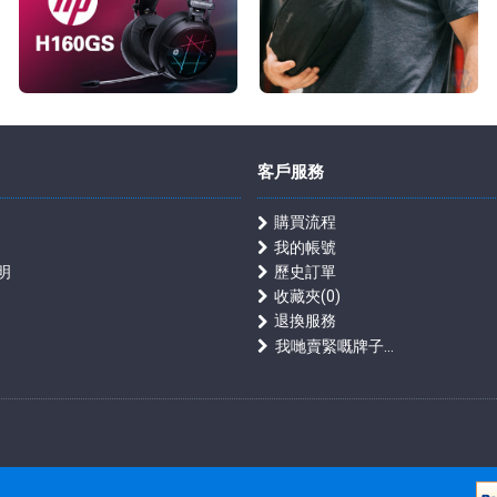
客戶服務
購買流程
我的帳號
明
歷史訂單
收藏夾(
0
)
退換服務
我哋賣緊嘅牌子...