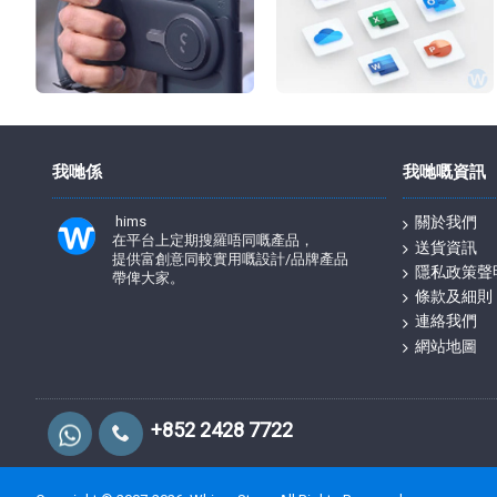
我哋係
我哋嘅資訊
hims
關於我們
在平台上定期搜羅唔同嘅產品，
送貨資訊
提供富創意同較實用嘅設計/品牌產品
隱私政策聲
帶俾大家。
條款及細則
連絡我們
網站地圖
+852 2428 7722