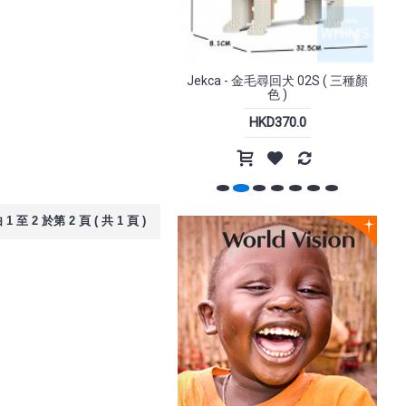
-15%
-20%
禮服貓 02S
Jekca - 金毛尋回犬 02S ( 三種顏
Jekca - He
色 )
50.0
HKD370.0
HKD
Pack - 21
Incase - Tracks Backpack 背包
18L
1 至 2 於第 2 頁 ( 共 1 頁 )
698.0
HKD1,198.0
HKD1,499.0