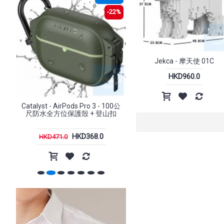
-22%
-1%
Jekca - 摩天使 01C
HKD960.0
 100公
Catalyst - Influence Case,
Xtrike-Me - GW-301 2.
山扣
MagSafe Compatible iPhone 17
鼠
Pro / Pro Max (6.3"/ 6.9") 手機殼
HKD468.0
HKD168.0
HKD471.0