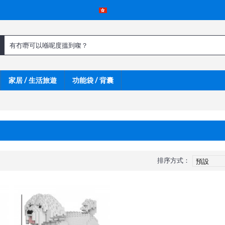
家居 / 生活旅遊
功能袋 / 背囊
排序方式：
新嘢呀 !
新嘢呀 !