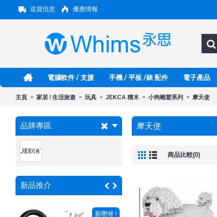
送貨信息
優惠情報
電腦軟件 / 支援
手機 / 平板 /錶 配件
電子產品
主頁
家居 / 生活旅遊
玩具
JEKCA 積木
小狗雕塑系列
摩天使
品牌專區
摩天使
商品比較(0)
新品推介
嘢呀 !
新嘢呀 !