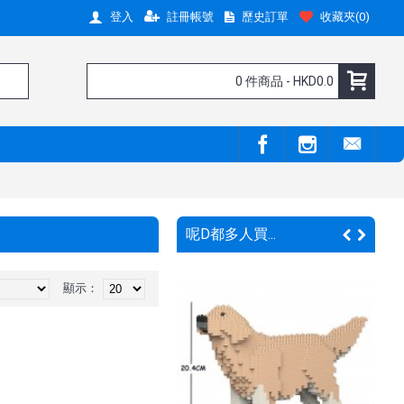
註冊帳號
歷史訂單
收藏夾(
0
)
登入
0 件商品 - HKD0.0
呢D都多人買...
顯示：
新嘢呀 !
新嘢呀 !