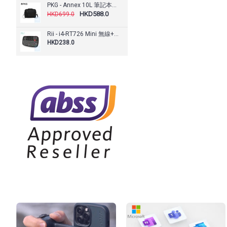
PKG - Annex 10L 筆記本電腦包 10L
HKD588.0
HKD699.0
Rii - i4-RT726 Mini 無線+藍芽鍵盤鼠標觸控板 3 in 1 組合
HKD238.0