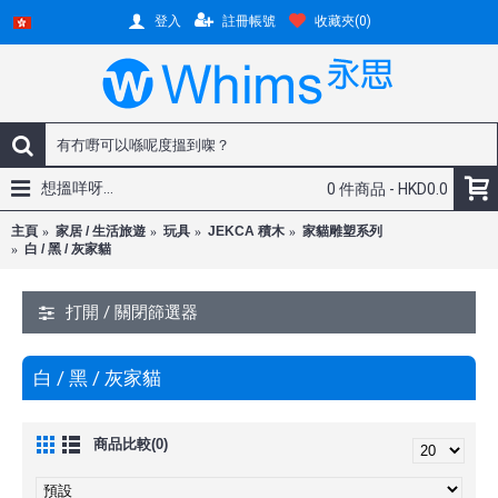
註冊帳號
收藏夾(
0
)
登入
想搵咩呀...
0 件商品 - HKD0.0
主頁
家居 / 生活旅遊
玩具
JEKCA 積木
家貓雕塑系列
白 / 黑 / 灰家貓
打開 / 關閉篩選器
白 / 黑 / 灰家貓
商品比較(0)