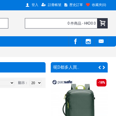
註冊帳號
歷史訂單
收藏夾(
0
)
登入
0 件商品 - HKD0.0
呢D都多人買...
-10%
-18%
顯示：
嘢呀 !
新嘢呀 !