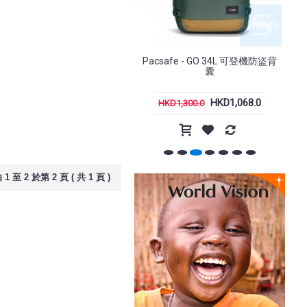
-15%
-20%
Molancano x 米奇 (2) - 磁吸
Pacsafe - GO 34L 可登機防盜背
手機殼 iPhone 16 / Plus /
囊
Pro / Pro Max
HKD178.0
HKD1,068.0
HKD198.0
HKD1,300.0
k - 21
Incase - Tracks Backpack 背包
18L
1 至 2 於第 2 頁 ( 共 1 頁 )
.0
HKD1,198.0
HKD1,499.0