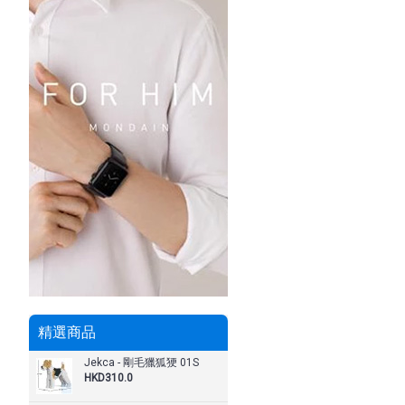
精選商品
Jekca - 剛毛獵狐㹴 01S
HKD310.0