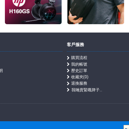
客戶服務
購買流程
我的帳號
明
歷史訂單
收藏夾(
0
)
退換服務
我哋賣緊嘅牌子...