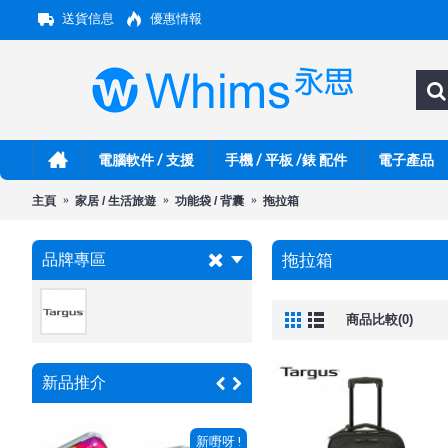
送貨信息
優惠情報
電腦軟件 / 支援
手機 / 平板 /錶 配件
電子產品
主頁
家居 / 生活旅遊
功能袋 / 背囊
拖拉箱
品牌專區
拖拉箱
商品比較(0)
新品推介
 !
新嘢呀 !
新嘢