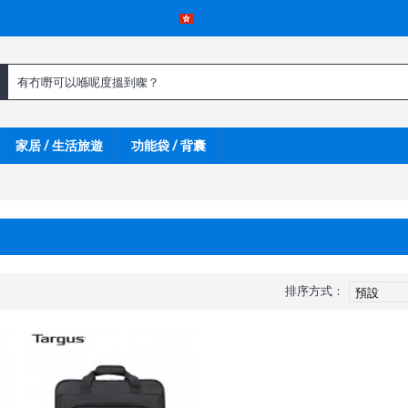
家居 / 生活旅遊
功能袋 / 背囊
排序方式：
呀 !
新嘢呀 !
新