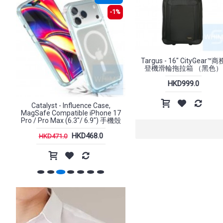
2%
-1%
Targus - 16" CityGear™商
登機滑輪拖拉箱 （黑色）
HKD999.0
0公
Catalyst - Influence Case,
Xtrike-Me - GW-301 2.4G
扣
MagSafe Compatible iPhone 17
鼠
Pro / Pro Max (6.3"/ 6.9") 手機殼
HKD468.0
HKD168.0
HKD471.0