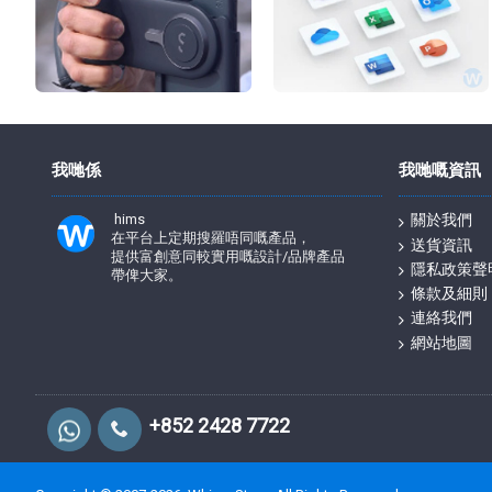
我哋係
我哋嘅資訊
hims
關於我們
在平台上定期搜羅唔同嘅產品，
送貨資訊
提供富創意同較實用嘅設計/品牌產品
隱私政策聲
帶俾大家。
條款及細則
連絡我們
網站地圖
+852 2428 7722