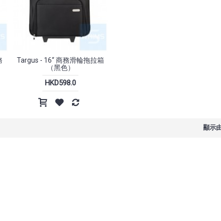
Jekca - 波爾多獒犬 01C
韓國 
防摔
務
Targus - 16“ 商務滑輪拖拉箱
（黑色）
HKD980.0
HKD598.0
 無線滑
HP - Professor 1 三模無線滑鼠
Incase - A.R.C. Travel Pac
to 38L 背包
顯示由 
HKD198.0
HKD1,698
HKD1,999.0