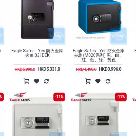
Jekca - 水仙 01S
Bri
HKD230.0
庫
Eagle Safes - Yes 防火金庫
Eagle Safes - Yes 防火金庫
夾萬 031DEK
夾萬 (M020系列) 黑、白、
紅、藍、綠、黃色
 無線滑
HP - Professor 1 三模無線滑鼠
Incase - A.R.C. Travel Pac
HKD5,331.0
HKD3,996.0
to 38L 背包
HKD5,990.0
HKD4,490.0
HKD198.0
HKD1,698
HKD1,999.0
%
-11%
-11%