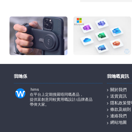
我哋係
我哋嘅資訊
hims
關於我們
在平台上定期搜羅唔同嘅產品，
送貨資訊
提供富創意同較實用嘅設計/品牌產品
隱私政策聲
帶俾大家。
條款及細則
連絡我們
網站地圖