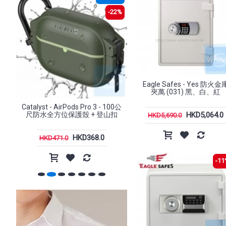
2%
-1%
Eagle Safes - Yes 防火金
夾萬 (031) 黑、白、紅
0公
Catalyst - Influence Case,
Xtrike-Me - GW-301 2.4G
HKD5,064.0
扣
MagSafe Compatible iPhone 17
鼠
HKD5,690.0
Pro / Pro Max (6.3"/ 6.9") 手機殼
HKD468.0
HKD168.0
HKD471.0
-11