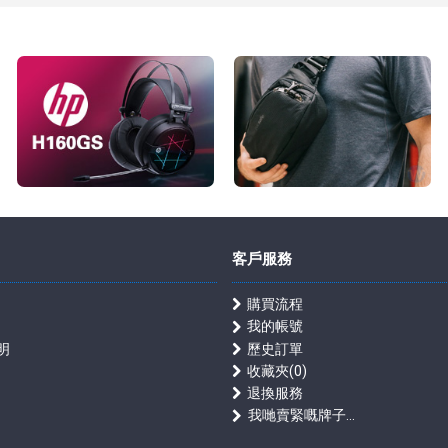
客戶服務
購買流程
我的帳號
明
歷史訂單
收藏夾(
0
)
退換服務
我哋賣緊嘅牌子...