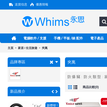
送貨信息
優惠情報
電腦軟件 / 支援
手機 / 平板 /錶 配件
電子產品
主頁
家居 / 生活旅遊
夾萬
品牌專區
夾萬
防 爆 竊
防 火 類 型
家
商品比較(0)
新品推介
-11
 !
新嘢呀 !
新嘢