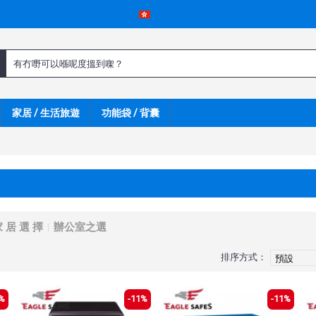
家居 / 生活旅遊
功能袋 / 背囊
 居 選 擇
辦公室之選
排序方式：
%
-11%
-11%
呀 !
新嘢呀 !
新