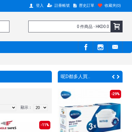
註冊帳號
歷史訂單
收藏夾(
0
)
登入
0 件商品 - HKD0.0
呢D都多人買...
-29%
-15%
顯示：
-11%
嘢呀 !
新嘢呀 !