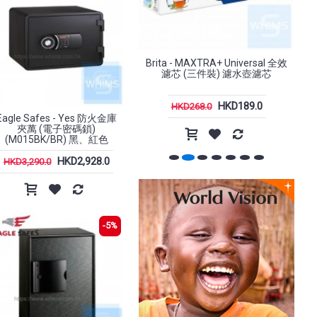
-15%
-20%
ta - MAXTRA+ Universal 全效
Sabbat - X12 Ultra｜雲石系列｜
濾芯 (三件裝) 濾水壺濾芯
星雲石藍
HKD189.0
HKD340.0
HKD268.0
HKD398.0
Eagle Safes - Yes 防火金庫
夾萬 (電子密碼鎖)
(M015BK/BR) 黑、紅色
k - 21
Incase - Tracks Backpack 背包
HKD2,928.0
18L
HKD3,290.0
.0
HKD1,198.0
HKD1,499.0
-5%