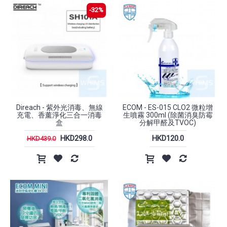
-32%
Direach - 紫外光消毒、無線
ECOM - ES-015 CLO2 微粒增
充電、香薰淨化三合一消毒
生噴霧 300ml (除菌消臭防霉
盒
分解甲醛及TVOC)
HKD298.0
HKD120.0
HKD439.0