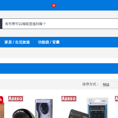
家居 / 生活旅遊
功能袋 / 背囊
排序方式：
%