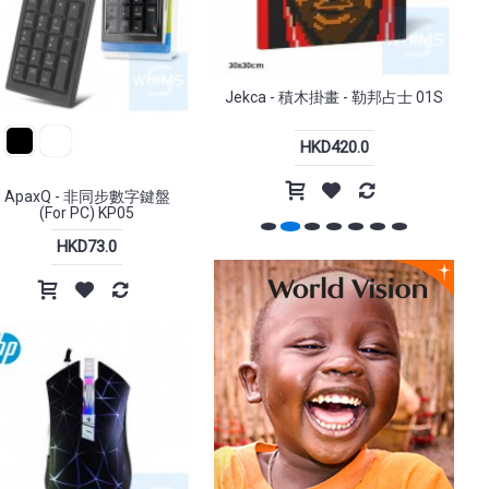
新嘢呀 !
新嘢呀 !
-15%
-20%
ekca - 金毛尋回犬 04H-M01
Jekca - 積木掛畫 - 勒邦占士 01S
J
（深紅褐色）
HKD4,800.0
HKD420.0
ApaxQ - 非同步數字鍵盤
(For PC) KP05
HKD73.0
case - A.R.C. Travel Pack - 21
Incase - Tracks Backpack 背包
to 38L 背包
18L
HKD1,698.0
HKD1,198.0
HKD1,999.0
HKD1,499.0