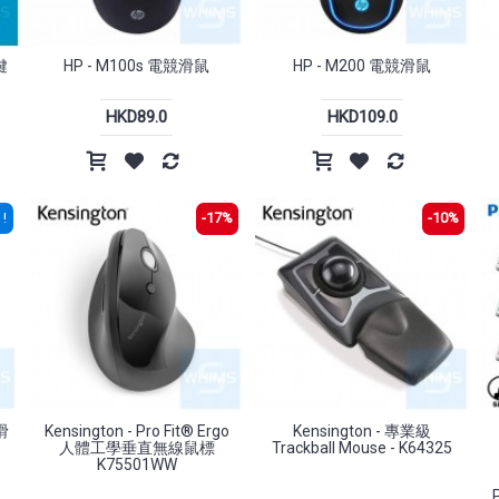
鍵
HP - M100s 電競滑鼠
HP - M200 電競滑鼠
HKD89.0
HKD109.0
!
-17%
-10%
滑
Kensington - Pro Fit® Ergo
Kensington - 專業級
人體工學垂直無線鼠標
Trackball Mouse - K64325
K75501WW