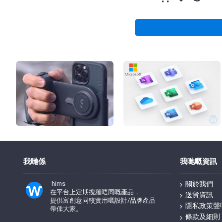
我哋係
我哋嘅資訊
hims
關於我們
在平台上定期搜羅唔同嘅產品，
送貨資訊
提供富創意同較實用嘅設計/品牌產品
隱私政策聲
帶俾大家。
條款及細則