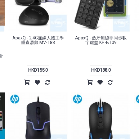
新嘢呀 !
新嘢呀 !
J
ApaxQ - 2.4G無線人體工學
ApaxQ - 藍牙無線非同步數
垂直滑鼠 MV-188
字鍵盤 KP-BT09
滑
HKD155.0
HKD138.0
ike-Me - GW-301 2.4G 無線滑
HP - Professor 1 三模無線滑鼠
In
鼠
HKD168.0
HKD198.0