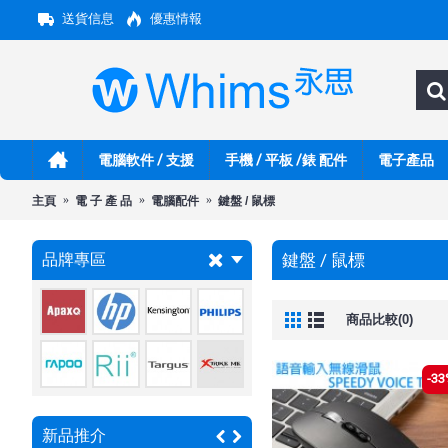
送貨信息
優惠情報
電腦軟件 / 支援
手機 / 平板 /錶 配件
電子產品
主頁
電 子 產 品
電腦配件
鍵盤 / 鼠標
品牌專區
鍵盤 / 鼠標
商品比較(0)
-33
新品推介