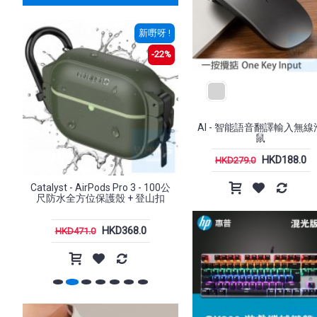
新嘢呀 !
新嘢呀 !
-22%
-1%
AI - 智能語音翻譯輸入無線
鼠
HKD188.0
HKD279.0
st - AirPods Pro 3 - 100公
Catalyst - Influence Case,
Xtr
水全方位保護殼 + 登山扣
MagSafe Compatible iPhone 17
Pro / Pro Max (6.3"/ 6.9") 手機殼
HKD368.0
HKD468.0
HKD471.0
HKD471.0