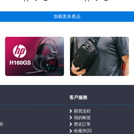
加載更多產品
客戶服務
購買流程
我的帳號
明
歷史訂單
收藏夾(
0
)