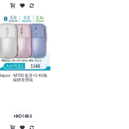
Rapoo - M700 藍牙+2.4G無
線靜音滑鼠
HKD148.0