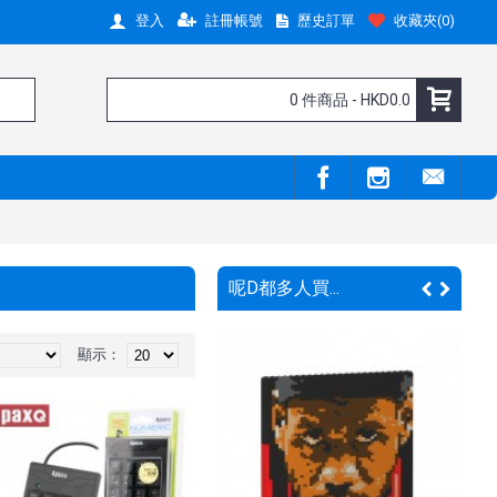
註冊帳號
歷史訂單
收藏夾(
0
)
登入
0 件商品 - HKD0.0
呢D都多人買...
顯示：