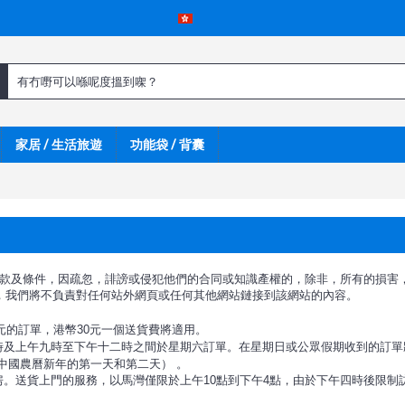
家居 / 生活旅遊
功能袋 / 背囊
.com.hk條款及條件，因疏忽，誹謗或侵犯他們的合同或知識產權的，除非，所
的網站，我們將不負責對任何站外網頁或任何其他網站鏈接到該網站的內容。
0元的訂單，港幣30元一個送貨費將適用。
時及
上午九時至下午十二時
之間於星期六訂單。在星期日或公眾假期收到的訂單
括中國農曆新年的第一天和第二天） 。
房。送貨上門的服務，以馬灣僅限於上午10點到下午4點，由於下午四時後限制