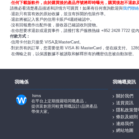
·
任何下載版軟件，由於購買後的產品序號將即時曝光，購買後恕不退款
請務必看清楚產品描述和詳情方可購買！如果有任何查詢歡迎與
我們聯絡
·退款只有當有效的原始收據，並沒有拆開的包裝作準。
·退款將被記入客戶的信用卡賬戶4週經確認中。
·沒有回報應作出配件後，接收器已確認收到貨物。
·在你想要求退款或退貨事件，請撥打客戶服務熱線 +852 2428 7722 
付款方式：
·信用卡
付款
只
接受 VISA及
MasterCard
。
·對於所有的訂單，您需要使用 VISA 和 MasterCard，使在線支付。 1
在傳輸之前，以保護數據不被讀取和解釋所有的機密信息被自動加密。
我哋係
我哋嘅資訊
hims
關於我們
在平台上定期搜羅唔同嘅產品，
送貨資訊
提供富創意同較實用嘅設計/品牌產品
隱私政策聲
帶俾大家。
條款及細則
連絡我們
網站地圖