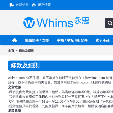
送貨信息
優惠情報
電腦軟件 / 支援
手機 / 平板 /錶 配件
電子產品
主頁
條款及細則
條款及細則
whims.com.hk不保證，並不承擔任何以下法律責任：除whims
設備，並不得為任何損失負責。對於所有掛鉤whims.com.hk網站
交貨政策
·我們提供免費送貨（僅限單一地點）為購物滿港幣300元。根據港幣30
·我們提供未來兩個工作日內交付收到星期一至星期五上午九時至下午七
·交付服務時間為週一至週日中午12:00和下午8:00之間公眾假期（不包
·送貨服務只限於香港，九龍及新界，而不能用於離島，禁區或酒店的客
退款政策