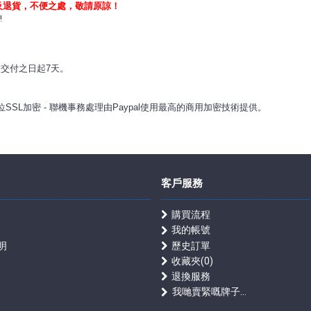
及退貨，不便之處，敬請原諒！
!
從內交付之日起7天。
28位SSL加密 - 聯機事務處理由Paypal使用最高的商用加密技術提供。
客戶服務
購買流程
我的帳號
明
歷史訂單
收藏夾(
0
)
退換服務
我哋賣緊嘅牌子...