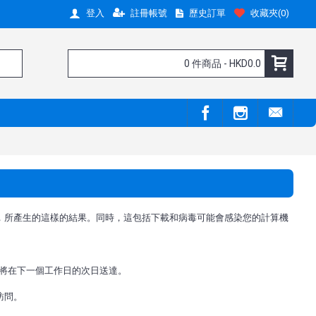
註冊帳號
歷史訂單
收藏夾(
0
)
登入
0 件商品 - HKD0.0
有的損害，所產生的這樣的結果。同時，這包括下載和病毒可能會感染您的計算機
將在下一個工作日的次日送達。
訪問。