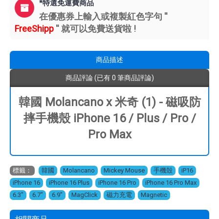
*特選免運費商品
在優惠券上輸入或複製紅色字句 ''
FreeShipp
'' 就可以免費送貨啦 !
商品描述
商品評論 (已有 0 筆商品評論)
韓國 Molancano x 米奇 (1) - 磁吸防
摔手機殼 iPhone 16 / Plus / Pro /
Pro Max
標籤：
韓國
,
Molancano
,
Mickey Mouse
,
手機殼
,
iP16
,
iPhone 16
,
iPhone 16 Plus
,
iPhone 16 Pro
,
iPhone 16 Pro Max
,
6.3"
,
6.7"
,
6.9"
,
MagClick
,
磁力充電
,
Magnetic